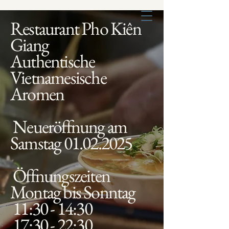
Pho Kien Giang
Restaurant Pho Kiên
Giang
Authentische
Vietnamesische
Aromen
Neueröffnung am
Samstag
01.02.2025
Öffnungszeiten
Montag bis Sonntag
11:30 - 14:30
17:30 - 22:30